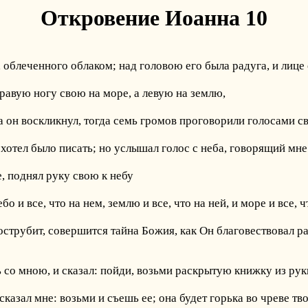
Откровение Иоанна 10
 облеченного облаком; над головою его была радуга, и лице е
правую ногу свою на море, а левую на землю,
да он воскликнул, тогда семь громов проговорили голосами с
хотел было писать; но услышал голос с неба, говорящий мне:
е, поднял руку свою к небу
 и все, что на нем, землю и все, что на ней, и море и все, ч
н вострубит, совершится тайна Божия, как Он благовествовал 
ь со мною, и сказал: пойди, возьми раскрытую книжку из рук
сказал мне: возьми и съешь ее; она будет горька во чреве тво