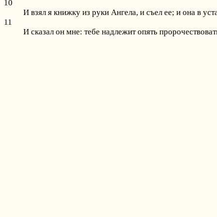
10
И взял я книжку из руки Ангела, и съел ее; и она в уст
11
И сказал он мне: тебе надлежит опять пророчествоват