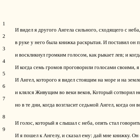
1
И видел я другого Ангела сильного, сходящего с неба,
2
в руке у него была книжка раскрытая. И поставил он 
3
и воскликнул громким голосом, как рыкает лев; и ког
4
И когда семь громов проговорили голосами своими, я 
5
И Ангел, которого я видел стоящим на море и на земл
6
и клялся Живущим во веки веков, Который сотворил небо
7
но в те дни, когда возгласит седьмой Ангел, когда о
8
И голос, который я слышал с неба, опять стал говорит
9
И я пошел к Ангелу, и сказал ему: дай мне книжку. Он 